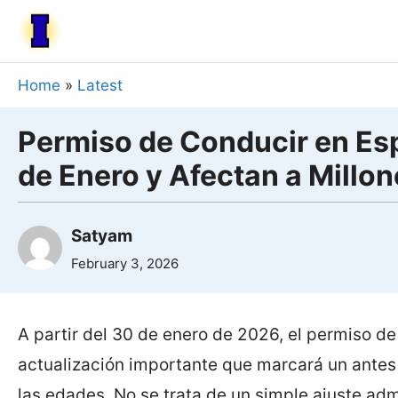
Skip
to
content
Home
»
Latest
Permiso de Conducir en Esp
de Enero y Afectan a Millo
Satyam
February 3, 2026
A partir del 30 de enero de 2026, el permiso d
actualización importante que marcará un ante
las edades. No se trata de un simple ajuste adm